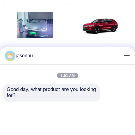
BYD Han Xe điện hạng
Phạm vi 505km Ô tô
trung
điện năng lượng mới
jasonhu
BYD Song Plus SUV 5
chỗ sang trọng
7:51 AM
Giá tốt nhất
Giá tốt nhất
Good day, what product are you looking 
for?
Liên hệ chúng tôi
Liên hệ chúng tôi
Xem thêm