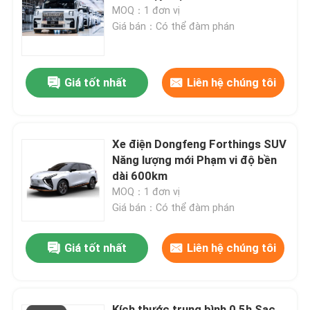
MOQ：1 đơn vị
Giá bán：Có thể đàm phán
Tham quan nhà máy
Giá tốt nhất
Liên hệ chúng tôi
Kiểm soát chất lượng
Liên hệ chúng tôi
Xe điện Dongfeng Forthings SUV
Năng lượng mới Phạm vi độ bền
Yêu cầu báo giá
dài 600km
MOQ：1 đơn vị
Giá bán：Có thể đàm phán
xe cũ
Giá tốt nhất
Liên hệ chúng tôi
Ô tô điện thuần túy
Ô tô điện cỡ lớn
Kích thước trung bình 0,5h Sạc