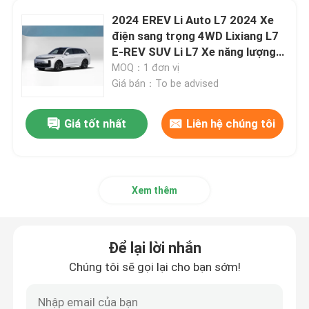
2024 EREV Li Auto L7 2024 Xe
Ô tô điện 4 bánh
điện sang trọng 4WD Lixiang L7
E-REV SUV Li L7 Xe năng lượng
mới
MOQ：1 đơn vị
Thiết bị cung cấp xe điện
Giá bán：To be advised
Xe địa hình đã qua sử dụng
Giá tốt nhất
Liên hệ chúng tôi
Xe lái tay phải
Xem thêm
Để lại lời nhắn
Chúng tôi sẽ gọi lại cho bạn sớm!