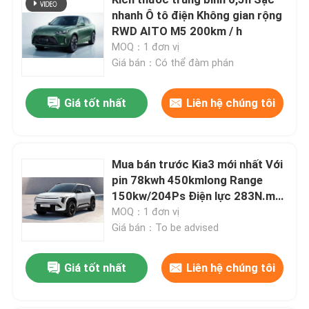
nhanh Ô tô điện Không gian rộng
RWD AITO M5 200km / h
Ô tô điện thân thiện với ECO
MOQ：1 đơn vị
Giá bán：Có thể đàm phán
Ô tô điện hạng trung
Giá tốt nhất
Liên hệ chúng tôi
Xe điện thương mại
Mua bán trước Kia3 mới nhất Với
Ô tô điện hiệu suất cao
pin 78kwh 450kmlong Range
150kw/204Ps Điện lực 283N.m
Ô tô EV tầm xa
mô-men xoắn Đơn giản là xe điện
MOQ：1 đơn vị
Giá bán：To be advised
Xe điện nhỏ
Giá tốt nhất
Liên hệ chúng tôi
Xe điện SUV cỡ nhỏ