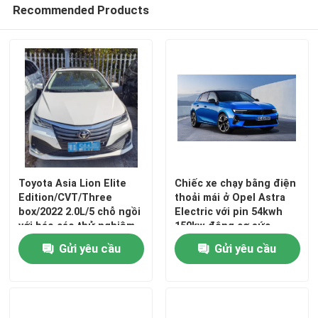
Recommended Products
Tham quan nhà máy
Kiểm soát chất lượng
Liên hệ chúng tôi
Yêu cầu báo giá
Toyota Asia Lion Elite
Chiếc xe chạy bằng điện
Edition/CVT/Three
thoải mái ở Opel Astra
box/2022 2.0L/5 chỗ ngồi
Electric với pin 54kwh
xe cũ
với báo cáo thử nghiệm
150kw động cơ sức
của bên thứ ba.
mạnh ở tốc độ tối đa
Gửi yêu cầu
Gửi yêu cầu
170km / h
Ô tô điện thuần túy
Ô tô điện cỡ lớn