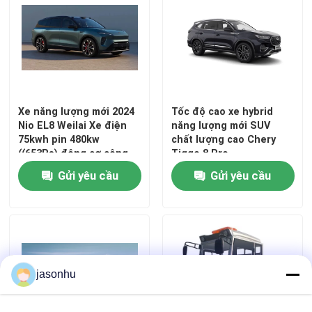
Ô tô điện thân thiện với ECO
Ô tô điện hạng trung
Xe năng lượng mới 2024
Tốc độ cao xe hybrid
Xe điện thương mại
Nio EL8 Weilai Xe điện
năng lượng mới SUV
75kwh pin 480kw
chất lượng cao Chery
((653Ps) động cơ công
Tiggo 8 Pro
suất 390km WLTP Range
Ô tô điện hiệu suất cao
Gửi yêu cầu
Gửi yêu cầu
ev xe
Ô tô EV tầm xa
Xe điện nhỏ
jasonhu
Xe điện SUV cỡ nhỏ