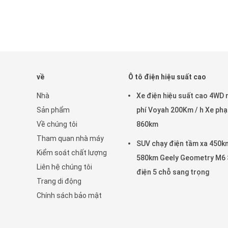
về
Ô tô điện hiệu suất cao
Nhà
Xe điện hiệu suất cao 4WD 
Sản phẩm
phí Voyah 200Km / h Xe phạ
Về chúng tôi
860km
Tham quan nhà máy
SUV chạy điện tầm xa 450k
Kiểm soát chất lượng
580km Geely Geometry M6
Liên hệ chúng tôi
điện 5 chỗ sang trọng
Trang di động
Chính sách bảo mật